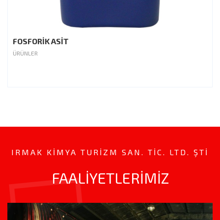
FOSFORİK ASİT
ÜRÜNLER
IRMAK KIMYA TURIZM SAN. TİC. LTD. ŞTİ
FAALİYETLERİMİZ