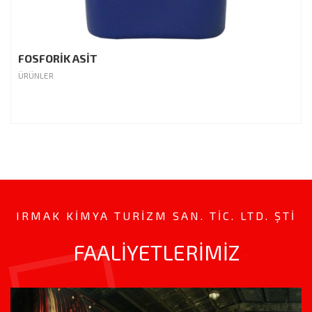
FOSFORİK ASİT
ÜRÜNLER
IRMAK KIMYA TURIZM SAN. TİC. LTD. ŞTİ
FAALİYETLERİMİZ